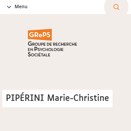
Aller
Navigation
Accès
Connexion
Menu
Ouvrir
au
directs
le
contenu
PIPÉRINI Marie-Christine