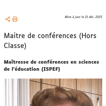
Vous
Mise à jour le 21 déc. 2025
Accueil
êtes
Équipe
ici :
Maitre de conférences (Hors
Chercheur.es
titulaires
Classe)
Maîtresse de conférences en sciences
de l'éducation (ISPEF)