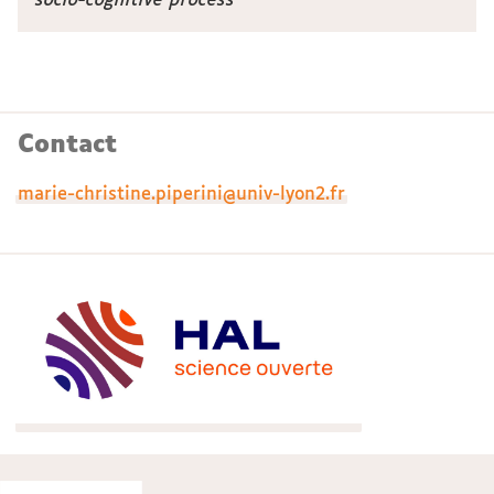
socio-cognitive process
Contact
marie-christine.piperini@univ-lyon2.fr