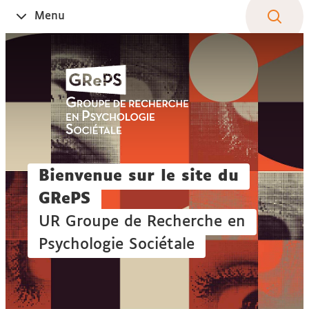
Aller
Navigation
Accès
Connexion
Menu
Ouvrir
au
directs
le
contenu
Bienvenue sur le site du
GRePS
UR Groupe de Recherche en
Psychologie Sociétale