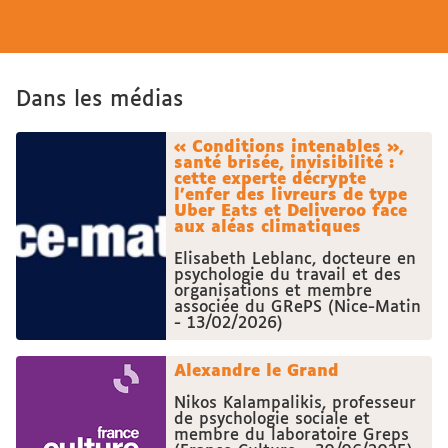
Dans les médias
« Conditions intenables »,
santé brisée, invisibilité :
cette experte décrypte
l’enfer des livreurs de type
Uber Eats et Deliveroo face
aux aléas climatiques
Elisabeth Leblanc, docteure en
psychologie du travail et des
organisations et membre
associée du GRePS (Nice-Matin
- 13/02/2026)
Alexandre le Grand
Nikos Kalampalikis, professeur
de psychologie sociale et
membre du laboratoire Greps