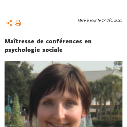
Vous
Mise à jour le 17 déc. 2025
Accueil
êtes
Équipe
ici :
Maîtresse de conférences en
Chercheur.es
titulaires
psychologie sociale