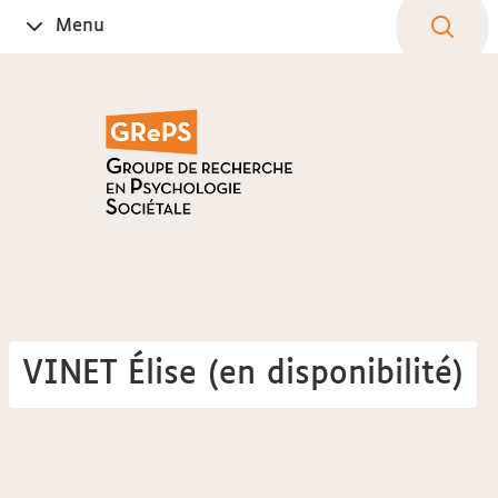
Aller
Navigation
Accès
Connexion
Menu
Ouvrir
au
directs
le
contenu
VINET Élise (en disponibilité)