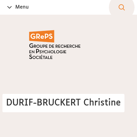
Aller
Navigation
Accès
Connexion
Menu
Ouvrir
au
directs
le
contenu
DURIF-BRUCKERT Christine