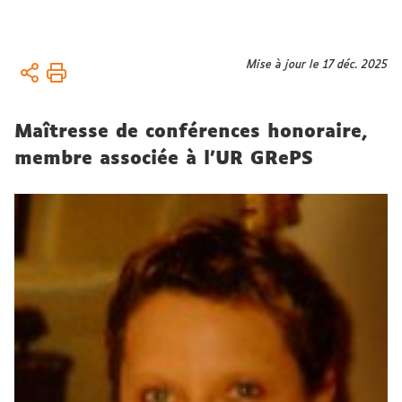
Vous
Mise à jour le 17 déc. 2025
Accueil
êtes
Équipe
ici :
Maîtresse de conférences honoraire,
Membres
associé.es
membre associée à l'UR GRePS