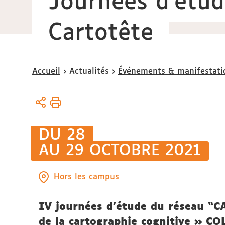
Journées d'étud
Cartotête
Vous
Accueil
Actualités
Événements & manifestati
êtes
ici :
DU 28
AU 29 OCTOBRE 2021
Hors les campus
IV journées d’étude du réseau “C
de la cartographie cognitive »