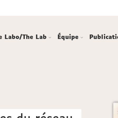
Aller
Navigation
Accès
Connexion
au
directs
contenu
e Labo/The Lab
Équipe
Publicat