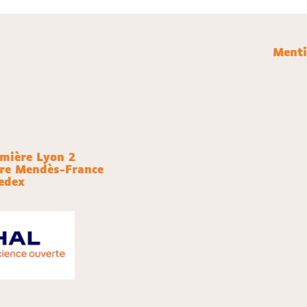
Menti
umière Lyon 2
rre Mendès-France
edex