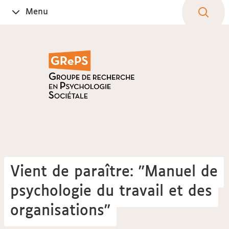
Aller
Navigation
Accès
Connexion
Menu
Ouvrir
au
directs
le
contenu
Vient de paraître: "Manuel de
psychologie du travail et des
organisations"