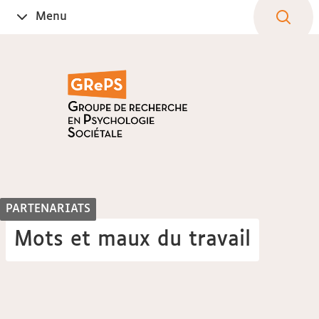
Aller
Navigation
Accès
Connexion
Menu
Ouvrir
au
directs
le
contenu
PARTENARIATS
Mots et maux du travail